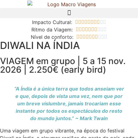
Impacto Cultural:










Ritmo da Viagem:










Nível de conforto:










DIWALI NA ÍNDIA
VIAGEM em grupo | 5 a 15 nov.
2026 | 2.250€ (early bird)
“A Índia é a única terra que todos anseiam ver
e que, depois de vista uma vez, nem que por
um breve vislumbre, jamais trocariam esse
instante por todos os espectáculos do resto
do mundo juntos.”
~ Mark Twain
Uma viagem em grupo vibrante, na época do festival
Diwali na Índia, a algumas regiões do norte do país, onde