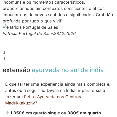
incomuns e os momentos característicos,
D
proporcionados em contextos conscientes e éticos,
f
imbuem-nos de novos sentidos e significados. Gratidão
o
profunda por tudo o que vivi!"
c
m
Patrícia Portugal de Sales
28.12.2026
J
extensão
ayurveda no sul da índia
E que tal ter uma experiência ainda mais completa e,
antes ou a seguir ao Diwali na Índia, ir para o sul e
fazer um
Retiro Ayurveda nos Centros
Madukkakuzhy
?
→
1.350€ em quarto single ou 980€ em quarto