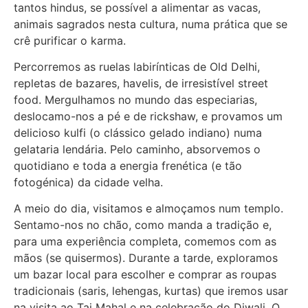
tantos hindus, se possível a alimentar as vacas,
animais sagrados nesta cultura, numa prática que se
crê purificar o karma.
Percorremos as ruelas labirínticas de Old Delhi,
repletas de bazares, havelis, de irresistível street
food. Mergulhamos no mundo das especiarias,
deslocamo-nos a pé e de rickshaw, e provamos um
delicioso kulfi (o clássico gelado indiano) numa
gelataria lendária. Pelo caminho, absorvemos o
quotidiano e toda a energia frenética (e tão
fotogénica) da cidade velha.
A meio do dia, visitamos e almoçamos num templo.
Sentamo-nos no chão, como manda a tradição e,
para uma experiência completa, comemos com as
mãos (se quisermos). Durante a tarde, exploramos
um bazar local para escolher e comprar as roupas
tradicionais (saris, lehengas, kurtas) que iremos usar
na visita ao Taj Mahal e na celebração do Diwali. O