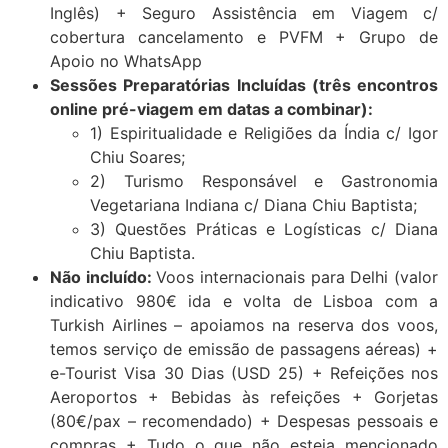
Inglês) +
Seguro Assistência em Viagem c/
cobertura cancelamento e PVFM + Grupo de
Apoio no WhatsApp
Sessões Preparatórias
Incluídas
(três encontros
online pré-viagem em datas a combinar):
1) Espiritualidade e Religiões da Índia c/ Igor
Chiu Soares;
2) Turismo Responsável e Gastronomia
Vegetariana Indiana c/ Diana Chiu Baptista;
3) Questões Práticas e Logísticas c/ Diana
Chiu Baptista.
Não incluído:
Voos internacionais para Delhi (valor
indicativo 980€ ida e volta de Lisboa com a
Turkish Airlines – apoiamos na reserva dos voos,
temos serviço de emissão de passagens aéreas) +
e-Tourist Visa 30 Dias (USD 25) +
Refeições nos
Aeroportos +
Bebidas às refeições +
Gorjetas
(80€/pax – recomendado) +
Despesas pessoais e
compras +
Tudo o que não esteja mencionado